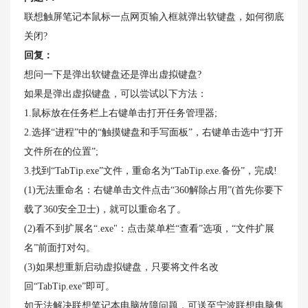
联想触屏笔记本鼠标一点网页输入框就弹出软键盘，如何彻底
关闭?
回复：
想问一下是弹出软键盘还是弹出虚拟键盘?
如果是弹出虚拟键盘，可以尝试以下方法：
1.鼠标放在任务栏上右键单击打开任务管理器;
2.选择“进程”中的“触摸键盘和手写面板”，右键单击选中“打开
文件所在的位置”;
3.找到“TabTip.exe”文件，重命名为“TabTip.exe.备份”，完成!
(1)无法重命名：右键单击文件点击“360解除占用”(首先你要下
载了360安全卫士)，就可以重命名了。
(2)看不到扩展名“.exe"：点击菜单栏“查看”选项，“文件扩展
名”前面打对勾。
(3)如果想重新启动虚拟键盘，只要将文件名改
回“TabTip.exe”即可。
如无法解决联想笔记本电脑故障问题，可送至宁波联想电脑售