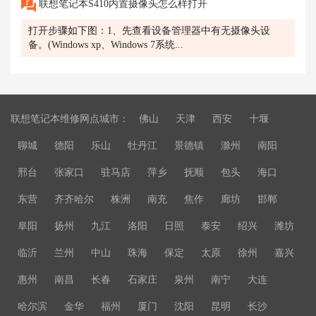
联想笔记本S410内置摄像头怎么样打开
打开步骤如下图：1、先查看设备管理器中有无摄像头设
备。(Windows xp、Windows 7系统...
联想笔记本维修网点城市：
佛山
天津
西安
十堰
聊城
德阳
乐山
牡丹江
景德镇
滁州
南阳
邢台
张家口
驻马店
萍乡
抚顺
包头
海口
东营
齐齐哈尔
株洲
南充
焦作
廊坊
邯郸
阜阳
扬州
九江
洛阳
日照
泰安
绍兴
潍坊
临沂
兰州
中山
珠海
保定
太原
徐州
嘉兴
惠州
南昌
长春
石家庄
泉州
南宁
大连
哈尔滨
金华
福州
厦门
沈阳
昆明
长沙