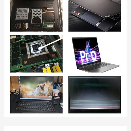
联想小新14散热好吗？联想发热不能启动怎么办？
联想Yoga Slim 7笔记本电池问题解决方案大揭秘!
【硅脂更换】如何正确给联想拯救者R7000P笔记本更换硅脂？
几个方面区别专业对比：联想小新Pro14 2023款和2022款选哪个好？
联想小新Pro16：独显还是核显？显卡是否可升级？
联想笔记本开机闪屏3次正常吗 笔记本出现闪屏是排线问题吗