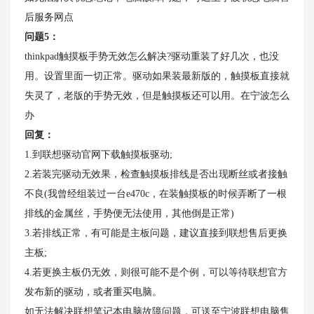
后服务网点
问题5：
thinkpad触摸板手势无效怎么解决?驱动重装了好几次，也没
用。设置里面一切正常。驱动如果装最新版的，触摸板直接就
失灵了，老版的手势无效，但是触摸板还可以用。在宁波怎么
办
回复：
1.到联想驱动官网下载触摸板驱动;
2.若装完驱动无效果，检查触摸板排线是否出现断丝或者接触
不良(我曾经组装过一台e470c，在装触摸板的时候弄断了一根
排线的金属丝，手势便无法使用，其他倒是正常)
3.若排线正常，有可能是主板问题，建议直接到联想售后更换
主板;
4.若更换主板仍无效，则很可能不是个例，可以等待联想官方
发布新的驱动，或者重买电脑。
如无法解决联想笔记本电脑故障问题，可送至宁波联想电脑售