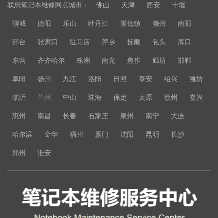
联想笔记本维修网点城市：
佛山
天津
西安
十堰
聊城
德阳
乐山
牡丹江
景德镇
滁州
南阳
邢台
张家口
驻马店
萍乡
抚顺
包头
海口
东营
齐齐哈尔
株洲
南充
焦作
廊坊
邯郸
阜阳
扬州
九江
洛阳
日照
泰安
绍兴
潍坊
临沂
兰州
中山
珠海
保定
太原
徐州
嘉兴
惠州
南昌
长春
石家庄
泉州
南宁
大连
哈尔滨
金华
福州
厦门
沈阳
昆明
长沙
郑州
淮安