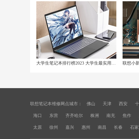
大学生笔记本排行榜2023 大学生最实用的笔记本电脑
联想笔记本维修网点城市：
佛山
天津
西安
海口
东营
齐齐哈尔
株洲
南充
焦作
太原
徐州
嘉兴
惠州
南昌
长春
石家