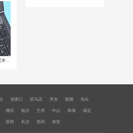
【无线网络】联想拯救者R7000P笔记本无法连接Wi-Fi的解决方法
台
张家口
驻马店
萍乡
抚顺
包头
潍坊
临沂
兰州
中山
珠海
保定
昆明
长沙
郑州
淮安