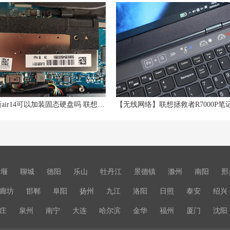
联想小新air14可以加装固态硬盘吗 联想小新14可以扩展内存条吗
十堰
聊城
德阳
乐山
牡丹江
景德镇
滁州
南阳
邢
廊坊
邯郸
阜阳
扬州
九江
洛阳
日照
泰安
绍兴
庄
泉州
南宁
大连
哈尔滨
金华
福州
厦门
沈阳