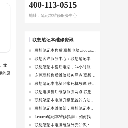
400-113-0515
地址：笔记本维修服务中心
联想笔记本维修资讯
联想笔记本售后|联想电脑widows10系统打不开联想软件商店怎么办?联想笔记本维修软件：如何快速解决系统问题
联想客户服务中心：联想笔记本不能充电没反应的原因和解决办法
。尤
联想笔记本售后电话，24小时服务热线
题的原
东莞联想售后维修服务网点|联想笔记本散热不好什么时候需要换硅脂 联想笔记本如何更换cpu导热膏
联想笔记本电脑经常死机故障 联想笔记本维修说说原因和解决步骤
联想电脑售后维修服务网点|联想笔记本电脑死机现象及解决操作
联想笔记本电脑升级配置的方法和注意事项
联想笔记本维修部：联想笔记本电脑触摸板突然用不了原因分析
Lenovo笔记本维修指南：如何找到合适的维修点
联想笔记本电脑维修外壳知识：联想笔记本弯曲能修吗