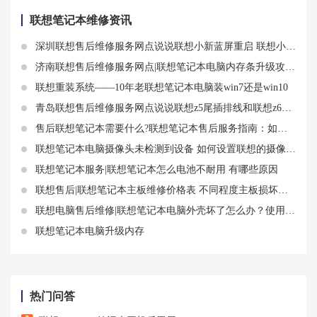
联想笔记本维修资讯
深圳联想售后维修服务网点说说联想小新蓝屏重启 联想小新为什么经常蓝屏
济南联想售后维修服务网点|联想笔记本电脑内存条升级攻略：如何选择合适的内存条，提高电脑性能
联想重装系统——10年老联想笔记本电脑装win7还是win10
青岛联想售后维修服务网点说说联想z5尾插排线和联想z6显示排线知识
售后联想笔记本需要什么?联想笔记本售后服务指南：如何保障你的权益
联想笔记本电脑摄像头未检测到设备 如何设置联想的摄像头功能
联想笔记本服务|联想笔记本怎么电池不耐用 有哪些原因
联想售后|联想笔记本主板维修价格表 不同程度主板损坏价格分享
联想电脑售后维修|联想笔记本电脑外壳坏了怎么办？使用需注意什么？
联想笔记本电脑升级内存
热门问答