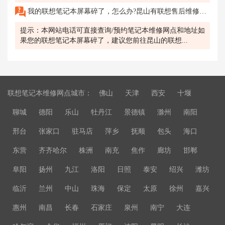
我的联想笔记本屏幕碎了，怎么办?昆山有联想售后维修服务网点吗?
提示：本网站电话可直接查询/预约笔记本维修网点和地址如
果您的联想笔记本屏幕碎了，建议您前往昆山的联想...
联想笔记本维修网点城市：
佛山
天津
西安
十堰
聊城
德阳
乐山
牡丹江
景德镇
滁州
南阳
邢台
张家口
驻马店
萍乡
抚顺
包头
海口
东营
齐齐哈尔
株洲
南充
焦作
廊坊
邯郸
阜阳
扬州
九江
洛阳
日照
泰安
绍兴
潍坊
临沂
兰州
中山
珠海
保定
太原
徐州
嘉兴
惠州
南昌
长春
石家庄
泉州
南宁
大连