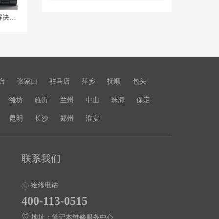
拯救者R9000P充电充不满的原因及解决方法
台
张家口
驻马店
萍乡
抚顺
包头
潍坊
临沂
兰州
中山
珠海
保定
昆明
长沙
郑州
淮安
联系我们
维修电话
400-113-0515
地址：笔记本维修服务中心