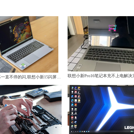
电脑屏幕一直不停的闪,联想小新15闪屏怎么回事