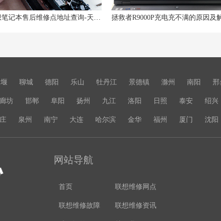
天津联想笔记本售后维修点地址查询-天津联想Lenovo售后电话
十堰
聊城
德阳
乐山
牡丹江
景德镇
滁州
南阳
邢
廊坊
邯郸
阜阳
扬州
九江
洛阳
日照
泰安
绍兴
庄
泉州
南宁
大连
哈尔滨
金华
福州
厦门
沈阳
网站导航
首页
联想维修网点
联想维修故障
联想维修资讯