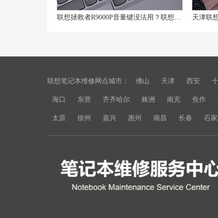
联想拯救者R9000P音量键没法用？联想拯救者键盘音量键按了为什么没反应的解决方法
联想笔记本维修网点城市：
佛山
天津
西安
海口
东营
齐齐哈尔
株洲
南充
焦作
太原
徐州
嘉兴
惠州
南昌
长春
石家