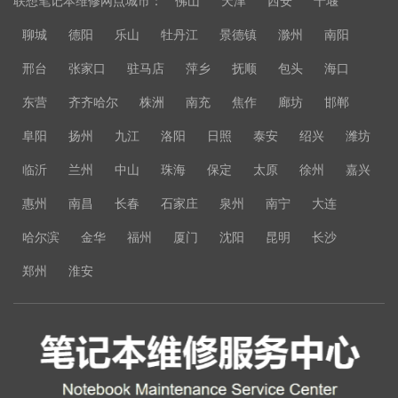
联想笔记本维修网点城市：
佛山
天津
西安
十堰
聊城
德阳
乐山
牡丹江
景德镇
滁州
南阳
邢台
张家口
驻马店
萍乡
抚顺
包头
海口
东营
齐齐哈尔
株洲
南充
焦作
廊坊
邯郸
阜阳
扬州
九江
洛阳
日照
泰安
绍兴
潍坊
临沂
兰州
中山
珠海
保定
太原
徐州
嘉兴
惠州
南昌
长春
石家庄
泉州
南宁
大连
哈尔滨
金华
福州
厦门
沈阳
昆明
长沙
郑州
淮安