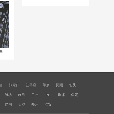
拯救者Y7000运行内存升级及拓展容量解析
台
张家口
驻马店
萍乡
抚顺
包头
潍坊
临沂
兰州
中山
珠海
保定
昆明
长沙
郑州
淮安