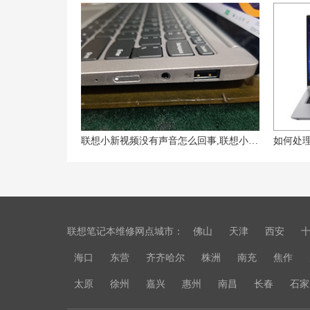
联想小新视频没有声音怎么回事,联想小新没有声音了怎么恢复
如何处
联想笔记本维修网点城市：
佛山
天津
西安
海口
东营
齐齐哈尔
株洲
南充
焦作
太原
徐州
嘉兴
惠州
南昌
长春
石家