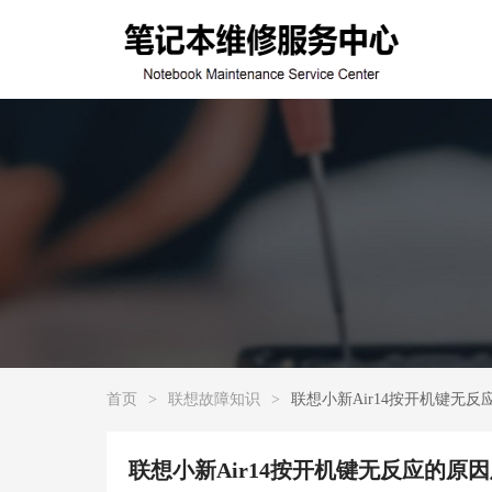
首页
>
联想故障知识
>
联想小新Air14按开机键无
联想小新Air14按开机键无反应的原