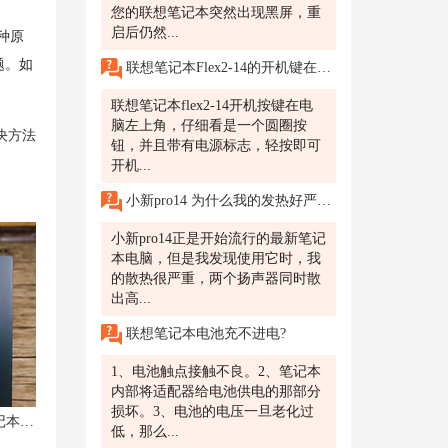
您的联想笔记本突然出现黑屏，重
启后仍然...
种原
题。如
联想笔记本Flex2-14的开机键在哪儿?
联想笔记本flex2-14开机按键在电
脑左上角，仔细看是一个圆圈按
决方法
钮，并且带有电源标志，轻按即可
开机...
小新pro14 为什么我的发热好严重?
小新pro14正是开始流行的最新笔记
本电脑，但是我发现使用它时，我
的散热很严重，两个扬声器同时散
出高...
联想笔记本电池充不进电?
1、电池触点接触不良。2、笔记本
内部将适配器给电池供电的那部分
损坏。3、电池的电压一旦老化过
【解决方案】联想拯救者Y7000P笔记本屏幕黑屏问题应对方法汇总
低，那么...