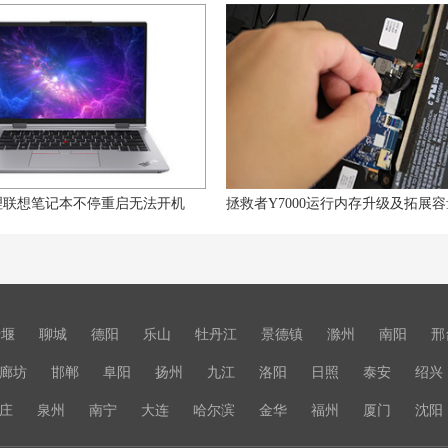
理联想笔记本不停重启无法开机
十堰
聊城
德阳
乐山
牡丹江
景德镇
滁州
南阳
邢
廊坊
邯郸
阜阳
扬州
九江
洛阳
日照
泰安
绍兴
庄
泉州
南宁
大连
哈尔滨
金华
福州
厦门
沈阳