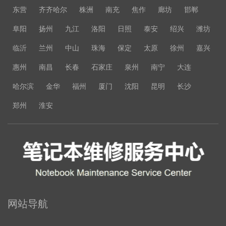
东营
齐齐哈尔
株洲
南充
焦作
廊坊
邯郸
阜阳
扬州
九江
洛阳
日照
泰安
绍兴
潍坊
临沂
兰州
中山
珠海
保定
太原
徐州
嘉兴
惠州
南昌
长春
石家庄
泉州
南宁
大连
哈尔滨
金华
福州
厦门
沈阳
昆明
长沙
郑州
淮安
网站导航