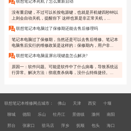
联想笔记本死机了怎么重新启动
没有重启键，不过可以长按电源键，也就是开机键四秒钟以
上则会自动关机，提醒你下 这样也算是非正常关机，...
联想笔记本电脑过了保修期还能去售后修理吗
笔记本电脑过了保修期，当然还是可以去售后维修。笔记本
电脑售后实行的维修政策是这样的：保修期内，用户非...
联想笔记本电脑蓝屏出现键盘怎么解决?
原因一：软件问题。可能是软件中了什么病毒，导致系统运
行异常。解决方法：彻底查杀病毒，没什么特殊捷径。...
联想笔记本维修网点城市：
佛山
天津
西安
十堰
聊城
德阳
乐山
牡丹江
景德镇
滁州
南阳
邢台
张家口
驻马店
萍乡
抚顺
包头
海口