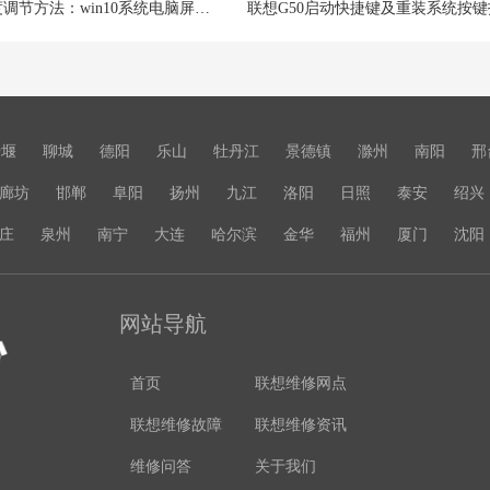
屏幕亮度调节方法：win10系统电脑屏幕亮度怎么调节
联想G50启动快捷键及重装系统按键
十堰
聊城
德阳
乐山
牡丹江
景德镇
滁州
南阳
邢
廊坊
邯郸
阜阳
扬州
九江
洛阳
日照
泰安
绍兴
庄
泉州
南宁
大连
哈尔滨
金华
福州
厦门
沈阳
网站导航
首页
联想维修网点
联想维修故障
联想维修资讯
维修问答
关于我们