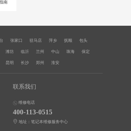
指南
台
张家口
驻马店
萍乡
抚顺
包头
潍坊
临沂
兰州
中山
珠海
保定
昆明
长沙
郑州
淮安
联系我们
维修电话
400-113-0515
地址：笔记本维修服务中心