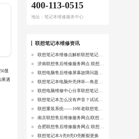
400-113-0515
地址：笔记本维修服务中心
联想笔记本维修资讯
联想笔记本维修点解析联想笔记本电脑充电指示灯不亮故障操作方法
济南联想售后维修服务网点:联想笔记本电池更换指南：步骤、注意事项和常见问题
50显
联想电脑售后维修屏幕故障问题——联想笔记本电脑屏幕亮度调节不了
如果遇
联想笔记本电脑外壳摔坏—角是什么原因
联想电脑维修中心分享联想笔记本电脑按键没反应知识
联想笔记本怎么没有声音？试试这些方法恢复正常
联想重装系统——10年老联想笔记本电脑装win7还是win10
南京联想售后维修服务网点|联想笔记本开机蓝屏怎么办？教你几招快速解决
合肥联想售后维修服务网点:联想黑屏唤不醒故障分析及黑屏唤醒知识
联想笔记本A壳B壳D壳断裂更换