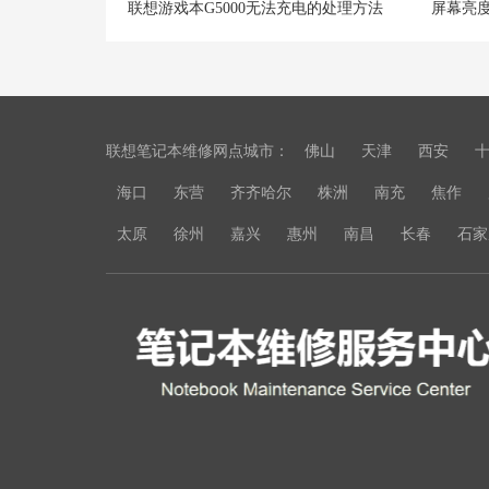
联想游戏本G5000无法充电的处理方法
联想笔记本维修网点城市：
佛山
天津
西安
海口
东营
齐齐哈尔
株洲
南充
焦作
太原
徐州
嘉兴
惠州
南昌
长春
石家