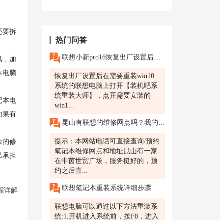
还要拆
热门问答
联想小新pro16恢复出厂设置后怎么装系统?
风，加
本电脑
恢复出厂设置后在需要重装win10
系统的联想电脑上打开【装机吧系
统重装大师】，点开需要安装的
记本电
win1...
如果有
昆山有联想的维修网点吗？我的笔记本电脑坏了想去检测一下。
提示：本网站电话可直接查询/预约
杂的修
笔记本维修网点和地址昆山有一家
己承担
在中茵世贸广场，服务挺好的，预
约之后直...
联想笔记本重装系统详细步骤
程详解
联想电脑可以通过以下方法重装系
统:1.开机进入系统前，按F8，进入