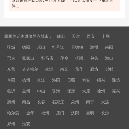
应该是你的BIOS没有正常升级，可以尝试恢复一下系统固
件...
联想笔记本维修网点城市：
佛山
天津
西安
十堰
聊城
德阳
乐山
牡丹江
景德镇
滁州
南阳
邢台
张家口
驻马店
萍乡
抚顺
包头
海口
东营
齐齐哈尔
株洲
南充
焦作
廊坊
邯郸
阜阳
扬州
九江
洛阳
日照
泰安
绍兴
潍坊
临沂
兰州
中山
珠海
保定
太原
徐州
嘉兴
惠州
南昌
长春
石家庄
泉州
南宁
大连
哈尔滨
金华
福州
厦门
沈阳
昆明
长沙
郑州
淮安