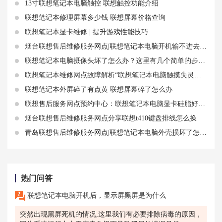
13寸联想笔记本电脑触控 联想触控功能介绍
联想笔记本修理屏幕多少钱 联想屏幕价格查询
联想笔记本显卡维修 | 提升游戏性能技巧
烟台联想售后维修服务网点|联想笔记本电脑开机输不进去密码 开机忘了密码怎么办
联想笔记本电脑摄像头坏了怎么办？这里有几个简单的步骤！
联想笔记本维修网点故障解析“联想笔记本电脑触摸失灵怎么开机”
联想笔记本外屏碎了有点黄 联想屏幕碎了怎么办
联想售后服务网点预约中心：联想笔记本电脑显卡硅脂好的有哪些
烟台联想售后维修服务网点分享联想t410键盘排线怎么换
青岛联想售后维修服务网点|联想笔记本电脑外壳损坏了怎么办？教你如何更换和修复
热门问答
联想笔记本电脑开机后，显示屏黑屏是为什么
突然出现黑屏死机的情况,这里我们有必要排除病毒的原因，