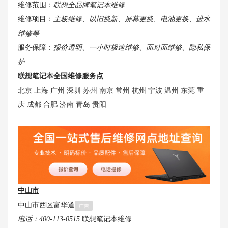
维修范围：
联想全品牌笔记本维修
维修项目：
主板维修、以旧换新、屏幕更换、电池更换、进水
维修等
服务保障：
报价透明、一小时极速维修、面对面维修、隐私保
护
联想笔记本全国维修服务点
北京
上海
广州
深圳
苏州
南京
常州
杭州
宁波
温州
东莞
重
庆
成都
合肥
济南
青岛
贵阳
中山市
中山市西区富华道
电话：400-113-0515
联想笔记本维修