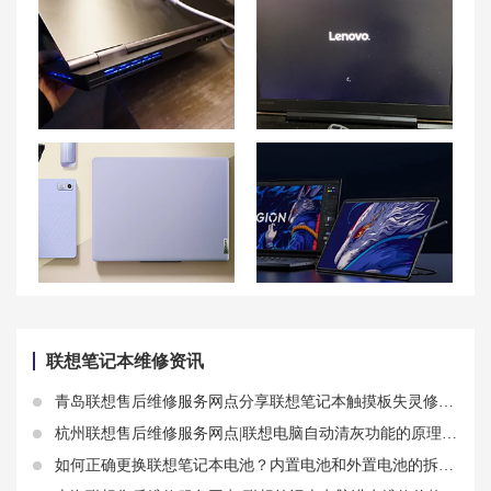
联想拯救者Y9000K笔记本外壳磨损严重？完美修复攻略！
联想小新笔记本无法彻底关机的解决方法及强制关机操作步骤
4500-5500价位联想电脑型号排名——联想系列笔记本哪个系列好分享
目前联想性价比最高的笔记本 联想小新Pro14/16和thinkbook14+/16+分析
联想笔记本维修资讯
青岛联想售后维修服务网点分享联想笔记本触摸板失灵修复小技巧
杭州联想售后维修服务网点|联想电脑自动清灰功能的原理和使用方法 联想小新笔记本电脑清灰攻略
如何正确更换联想笔记本电池？内置电池和外置电池的拆装技巧