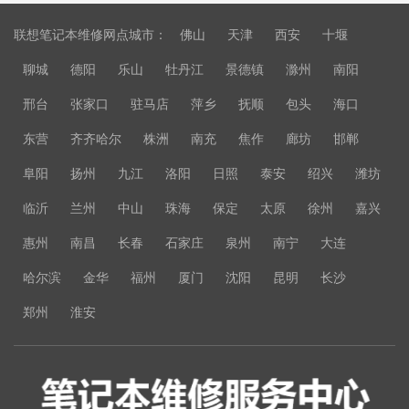
联想笔记本维修网点城市：
佛山
天津
西安
十堰
聊城
德阳
乐山
牡丹江
景德镇
滁州
南阳
邢台
张家口
驻马店
萍乡
抚顺
包头
海口
东营
齐齐哈尔
株洲
南充
焦作
廊坊
邯郸
阜阳
扬州
九江
洛阳
日照
泰安
绍兴
潍坊
临沂
兰州
中山
珠海
保定
太原
徐州
嘉兴
惠州
南昌
长春
石家庄
泉州
南宁
大连
哈尔滨
金华
福州
厦门
沈阳
昆明
长沙
郑州
淮安