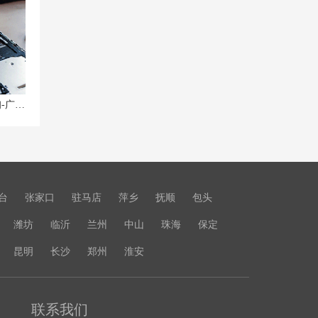
广州联想笔记本售后维修点地址查询-广州联想Lenovo售后网点
台
张家口
驻马店
萍乡
抚顺
包头
潍坊
临沂
兰州
中山
珠海
保定
昆明
长沙
郑州
淮安
联系我们