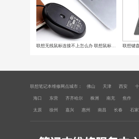
联想无线鼠标连接不上怎么办 联想鼠标失灵的解决方法
联想笔记本维修网点城市：
佛山
天津
西安
海口
东营
齐齐哈尔
株洲
南充
焦作
太原
徐州
嘉兴
惠州
南昌
长春
石家