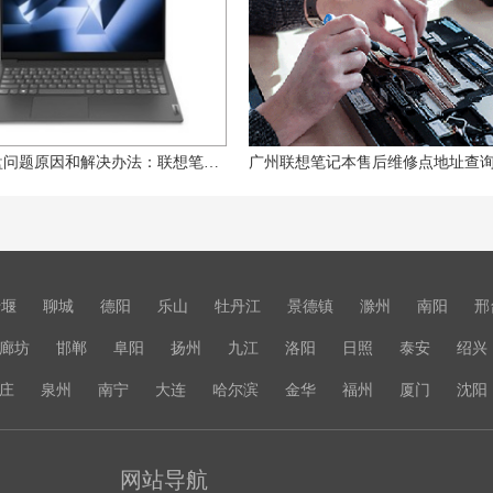
联想键盘问题原因和解决办法：联想笔记本键盘突然失灵
十堰
聊城
德阳
乐山
牡丹江
景德镇
滁州
南阳
邢
廊坊
邯郸
阜阳
扬州
九江
洛阳
日照
泰安
绍兴
庄
泉州
南宁
大连
哈尔滨
金华
福州
厦门
沈阳
网站导航