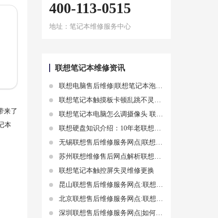
400-113-0515
地址：笔记本维修服务中心
联想笔记本维修资讯
联想电脑售后维修|联想笔记本泡水了怎么办 联想笔记本泡水解决方法
联想笔记本触摸板卡顿乱跳不灵敏——联想笔记本售后教你怎么修
带来了
联想笔记本电脑怎么调摄像头 联想电脑售后维修服务说说打开步骤
记本
联想硬盘知识介绍：10年老联想笔记本电脑装固态硬盘
无锡联想售后维修服务网点|联想笔记本电脑摄像头的使用方法
苏州联想维修售后网点解析联想笔记本电脑触摸板失灵怎么回事
联想笔记本触控屏失灵维修更换
昆山联想售后维修服务网点:联想电脑开机后无法操作的可能原因和解决方法
北京联想售后维修服务网点:联想进水报警、拆机知识介绍
深圳联想售后维修服务网点|如何查询联想硬盘的保修期限?如何彻底卸载联想硬盘保护系统?