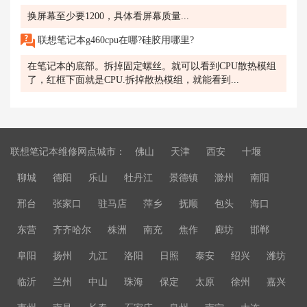
换屏幕至少要1200，具体看屏幕质量...
联想笔记本g460cpu在哪?硅胶用哪里?
在笔记本的底部。拆掉固定螺丝。就可以看到CPU散热模组
了，红框下面就是CPU.拆掉散热模组，就能看到...
联想笔记本维修网点城市：
佛山
天津
西安
十堰
聊城
德阳
乐山
牡丹江
景德镇
滁州
南阳
邢台
张家口
驻马店
萍乡
抚顺
包头
海口
东营
齐齐哈尔
株洲
南充
焦作
廊坊
邯郸
阜阳
扬州
九江
洛阳
日照
泰安
绍兴
潍坊
临沂
兰州
中山
珠海
保定
太原
徐州
嘉兴