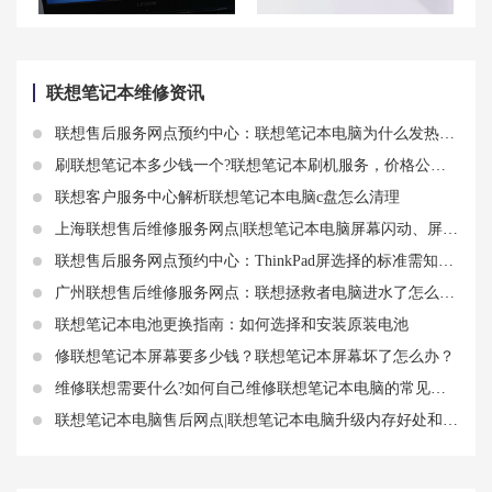
联想笔记本恢复原装系统的方法及按键恢复出厂设置操作
贵阳联想笔记本维修中心_贵阳联想电脑售后服务网点|售后地址
联想笔记本维修资讯
联想售后服务网点预约中心：联想笔记本电脑为什么发热？怎么产生这种热？
刷联想笔记本多少钱一个?联想笔记本刷机服务，价格公道，质量保证
联想客户服务中心解析联想笔记本电脑c盘怎么清理
上海联想售后维修服务网点|联想笔记本电脑屏幕闪动、屏幕有条纹如何快速排查和解决？
联想售后服务网点预约中心：ThinkPad屏选择的标准需知道哪几点
广州联想售后维修服务网点：联想拯救者电脑进水了怎么办？进水保修吗？
联想笔记本电池更换指南：如何选择和安装原装电池
修联想笔记本屏幕要多少钱？联想笔记本屏幕坏了怎么办？
维修联想需要什么?如何自己维修联想笔记本电脑的常见问题
联想笔记本电脑售后网点|联想笔记本电脑升级内存好处和如何增加内存条