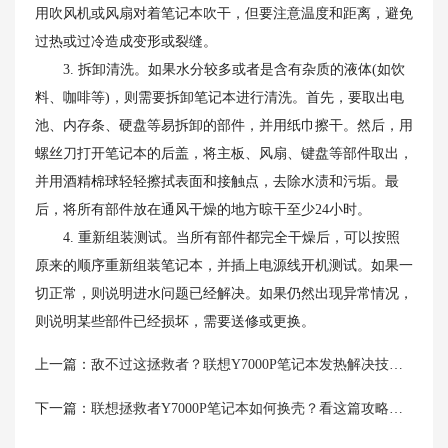
用吹风机或风扇对着笔记本吹干，但要注意温度和距离，避免
过热或过冷造成变形或裂缝。
3. 拆卸清洗。如果水分较多或者是含有杂质的液体(如饮
料、咖啡等)，则需要拆卸笔记本进行清洗。首先，要取出电
池、内存条、硬盘等易拆卸的部件，并用纸巾擦干。然后，用
螺丝刀打开笔记本的后盖，将主板、风扇、键盘等部件取出，
并用酒精棉球轻轻擦拭表面和接触点，去除水渍和污垢。最
后，将所有部件放在通风干燥的地方晾干至少24小时。
4. 重新组装测试。当所有部件都完全干燥后，可以按照
原来的顺序重新组装笔记本，并插上电源线开机测试。如果一
切正常，则说明进水问题已经解决。如果仍然出现异常情况，
则说明某些部件已经损坏，需要送修或更换。
上一篇：
敌不过这拯救者？联想Y7000P笔记本发热解决技巧大盘点！
下一篇：
联想拯救者Y7000P笔记本如何换壳？看这篇攻略就够了！