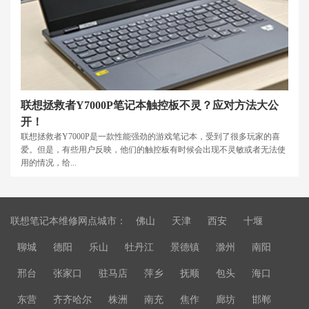
联想拯救者Y7000P笔记本触控板不灵？应对方法大公
开！
联想拯救者Y7000P是一款性能强劲的游戏笔记本，受到了很多玩家的喜
爱。但是，有些用户反映，他们的触控板有时候会出现不灵敏或者无法使
用的情况，给...
联想笔记本维修网点城市：
佛山
天津
西安
十堰
聊城
德阳
乐山
牡丹江
景德镇
滁州
南阳
邢台
张家口
驻马店
萍乡
抚顺
包头
海口
东营
齐齐哈尔
株洲
南充
焦作
廊坊
邯郸