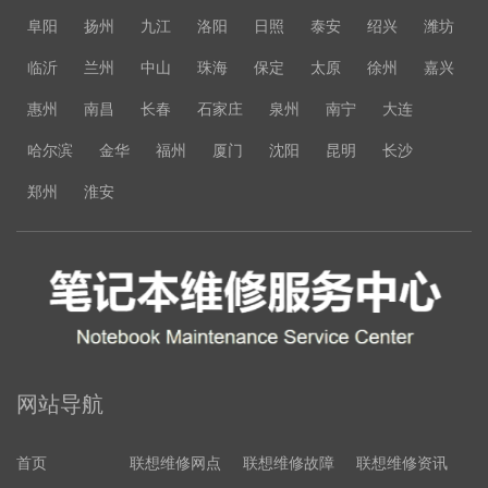
阜阳
扬州
九江
洛阳
日照
泰安
绍兴
潍坊
临沂
兰州
中山
珠海
保定
太原
徐州
嘉兴
惠州
南昌
长春
石家庄
泉州
南宁
大连
哈尔滨
金华
福州
厦门
沈阳
昆明
长沙
郑州
淮安
网站导航
首页
联想维修网点
联想维修故障
联想维修资讯