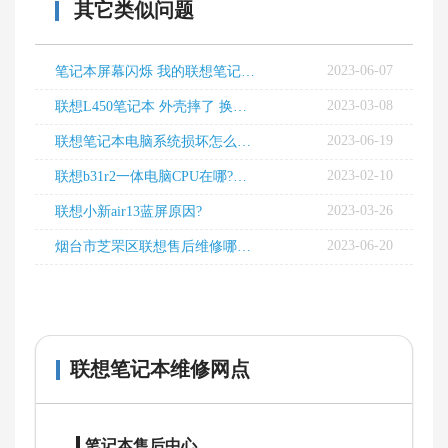
其它类似问题
2023-06-07
笔记本屏幕闪烁 我的联想笔记本屏幕中间有时候出现横条闪烁是为什么呀?
2023-03-08
联想L450笔记本 外壳摔了 换个价钱
2023-06-19
联想笔记本电脑系统损坏怎么重装系统?我在广州，有哪里的联想维修点能做
2023-02-10
联想b31r2一体电脑CPU在哪?怎么涂导热胶?
2023-03-26
联想小新air13蓝屏原因?
2023-06-20
烟台市芝罘区联想售后维修哪里有？哪里比较好？烟台市芝罘区联想电脑售后服务网点地址是什么？电话多少？
联想笔记本维修网点
笔记本售后中心