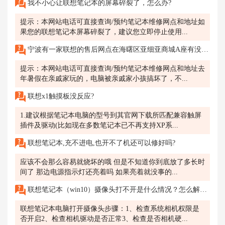
我不小心让联想笔记本的屏幕碎裂了，怎么办?
提示：本网站电话可直接查询/预约笔记本维修网点和地址如
果您的联想笔记本屏幕碎裂了，建议您立即停止使用...
宁波有一家联想的售后网点在海曙区亚细亚商城A座有没有去过的人知道怎么样吗？我的联想笔记本电脑蓝屏不知道什么原因想去检测一下。
提示：本网站电话可直接查询/预约笔记本维修网点和地址去
年暑假在亲戚家玩的，电脑被亲戚家小孩搞坏了，不...
联想x1触摸板没反应?
1.建议根据笔记本电脑的型号到其官网下载所匹配兼容触屏
插件及驱动(比如现在多数笔记本已不再支持XP系...
联想笔记本,充不进电,也开不了机还可以修好吗?
应该不会那么容易就烧坏的哦 但是不知道你到底放了多长时
间了 那边电源指示灯还亮着吗 如果亮着就没事的...
联想笔记本（win10）摄像头打不开是什么情况？怎么解决？
联想笔记本电脑打开摄像头步骤：1、检查系统相机权限是
否开启2、检查相机驱动是否正常3、检查是否相机硬...