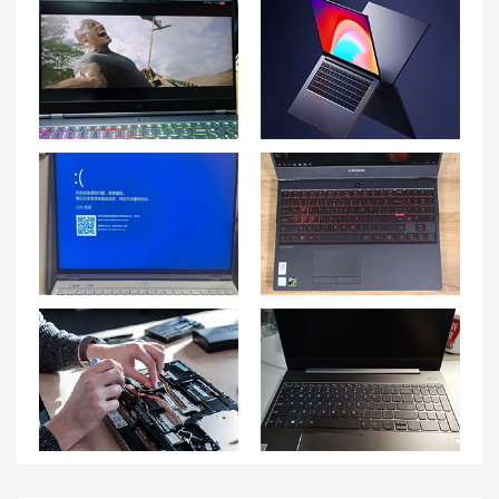
探索联想拯救者Y9000K屏幕分辨率及调整方法
联想笔记本维修费用价目表 联想笔记本维修价格查询
拯救者R9000P蓝屏重启问题及解决方法
掌握技巧，解决联想拯救者Y7000P笔记本音量失灵的难题！
珠海联想笔记本售后维修点地址查询-珠海联想Lenovo售后电话
联想小新air15黑屏是主板问题吗 联想小新15黑屏但是还运作咋回事