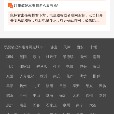
联想笔记本电脑怎么看电池?
鼠标右击任务栏右下方，电源图标或者联网图标，点击打开
关闭系统图标，找到电量显示，打开确认即可，如果隐...
联想笔记本维修网点城市：
佛山
天津
西安
十堰
聊城
德阳
乐山
牡丹江
景德镇
滁州
南阳
邢台
张家口
驻马店
萍乡
抚顺
包头
海口
东营
齐齐哈尔
株洲
南充
焦作
廊坊
邯郸
阜阳
扬州
九江
洛阳
日照
泰安
绍兴
潍坊
临沂
兰州
中山
珠海
保定
太原
徐州
嘉兴
惠州
南昌
长春
石家庄
泉州
南宁
大连