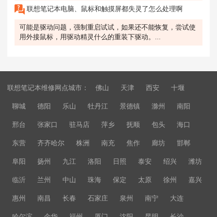
联想笔记本电脑、鼠标和触摸屏都失灵了怎么处理啊
可能是驱动问题，强制重启试试，如果还不能恢复，尝试使
用外接鼠标，用驱动精灵什么的重装下驱动。...
联想笔记本维修网点城市：
佛山
天津
西安
十堰
聊城
德阳
乐山
牡丹江
景德镇
滁州
南阳
邢台
张家口
驻马店
萍乡
抚顺
包头
海口
东营
齐齐哈尔
株洲
南充
焦作
廊坊
邯郸
阜阳
扬州
九江
洛阳
日照
泰安
绍兴
潍坊
临沂
兰州
中山
珠海
保定
太原
徐州
嘉兴
惠州
南昌
长春
石家庄
泉州
南宁
大连
哈尔滨
金华
福州
厦门
沈阳
昆明
长沙