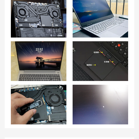
联想拯救者Y9000P内存扩展和安装指南
联想游戏本G5000触摸失灵、联想小新电脑鼠标触摸板失灵无反应的解决方法
联想拯救者Y9000K笔记本经常死机原因及解决方法详解！
联想笔记本触摸板开关方法 联想电脑如何开关触控板
拯救者R9000P内存条型号、品牌和频率详解
解决联想拯救者Y7000开机黑屏只有鼠标、开机黑屏但有光标的方法