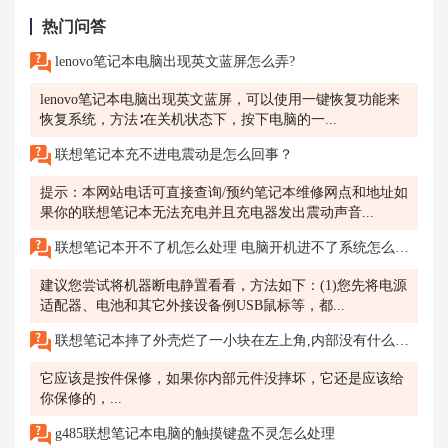
热门问答
lenovo笔记本电脑出现英文蓝屏怎么弄?
lenovo笔记本电脑出现英文蓝屏，可以使用一键恢复功能来
恢复系统，方法∶在关机状态下，按下电脑的一...
联想笔记本充不进电震动是怎么回事？
提示：本网站电话可直接查询/预约笔记本维修网点和地址如
果你的联想笔记本无法充电并且充电器发出震动声音...
联想笔记本开不了机怎么处理 电脑开机进不了系统怎么处理
建议您尝试将机器断电静置看看，方法如下：(1)您先将电源
适配器、电池和其它外接设备例USB鼠标等，都...
联想笔记本摔了外壳烂了一小块在左上角,内部没有什么损伤,本子才买了半年,影响以后的硬件保修吗?
它应该是按件保修，如果你内部元件没摔坏，它还是应该给
你保修的，...
g485联想笔记本电脑的触摸键盘不灵怎么处理