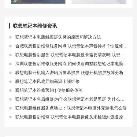
联想拯救者R9000P突然黑屏，开机后黑屏怎么办？
福州联想笔记本维修中心_福州联想电脑售后服务网点|售后电话
联想笔记本维修资讯
联想笔记本电脑触摸屏失灵的原因和解决方法
合肥联想售后维修服务网点|联想笔记本声音异常？快速修复方法大揭秘！
联想电脑售后服务|联想笔记本电脑显卡需要清灰吗 联想笔记本显卡会不会有影响
深圳联想售后维修服务网点|如何快速调整联想笔记本电脑屏幕的方向
联想电脑开机输入密码后屏幕黑屏 联想开机黑屏故障分析
联想笔记本风扇异响高温卡顿维修
联想笔记本维修预约 | 便捷服务体验
联想笔记本售后维修|为什么联想笔记本老是黑屏 为什么联想笔记本电脑黑屏用不了
联想电脑维修服务点地址：联想笔记本电脑外壳漏电怎么修
联想电脑售后维修|联想笔记本电脑摄像头未检测到设备原因分析