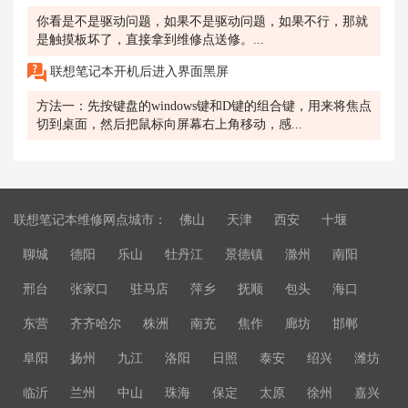
你看是不是驱动问题，如果不是驱动问题，如果不行，那就
是触摸板坏了，直接拿到维修点送修。...
联想笔记本开机后进入界面黑屏
方法一：先按键盘的windows键和D键的组合键，用来将焦点
切到桌面，然后把鼠标向屏幕右上角移动，感...
联想笔记本维修网点城市：
佛山
天津
西安
十堰
聊城
德阳
乐山
牡丹江
景德镇
滁州
南阳
邢台
张家口
驻马店
萍乡
抚顺
包头
海口
东营
齐齐哈尔
株洲
南充
焦作
廊坊
邯郸
阜阳
扬州
九江
洛阳
日照
泰安
绍兴
潍坊
临沂
兰州
中山
珠海
保定
太原
徐州
嘉兴