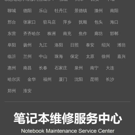
聊城
德阳
乐山
牡丹江
景德镇
滁州
南阳
邢台
张家口
驻马店
萍乡
抚顺
包头
海口
东营
齐齐哈尔
株洲
南充
焦作
廊坊
邯郸
阜阳
扬州
九江
洛阳
日照
泰安
绍兴
潍坊
临沂
兰州
中山
珠海
保定
太原
徐州
嘉兴
惠州
南昌
长春
石家庄
泉州
南宁
大连
哈尔滨
金华
福州
厦门
沈阳
昆明
长沙
郑州
淮安