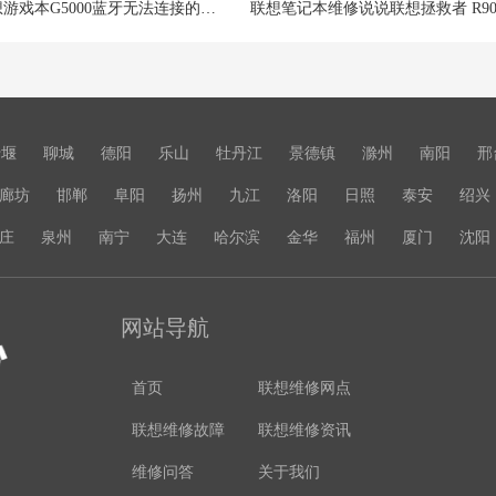
解决联想游戏本G5000蓝牙无法连接的解决方案
十堰
聊城
德阳
乐山
牡丹江
景德镇
滁州
南阳
邢
廊坊
邯郸
阜阳
扬州
九江
洛阳
日照
泰安
绍兴
庄
泉州
南宁
大连
哈尔滨
金华
福州
厦门
沈阳
网站导航
首页
联想维修网点
联想维修故障
联想维修资讯
维修问答
关于我们