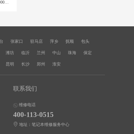
联想笔记本维修说说联想拯救者 R9000P开机黑屏怎么办？
台
张家口
驻马店
萍乡
抚顺
包头
潍坊
临沂
兰州
中山
珠海
保定
昆明
长沙
郑州
淮安
联系我们
维修电话
400-113-0515
地址：笔记本维修服务中心