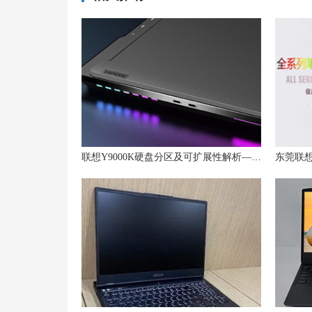
联想Y9000K硬盘分区及可扩展性解析——拯救者Y9000K是否支持4TB硬盘，硬盘数量有多少？