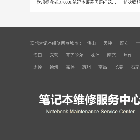
联想拯救者R7000P笔记本屏幕黑屏问题大揭秘！
联想笔记本维修网点城市：
佛山
天津
西安
海口
东营
齐齐哈尔
株洲
南充
焦作
太原
徐州
嘉兴
惠州
南昌
长春
石家