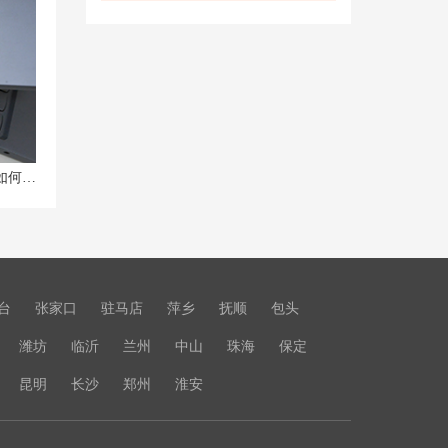
联想拯救者Y9000K笔记本高温发烫如何应对？专家建议揭秘！
台
张家口
驻马店
萍乡
抚顺
包头
潍坊
临沂
兰州
中山
珠海
保定
昆明
长沙
郑州
淮安