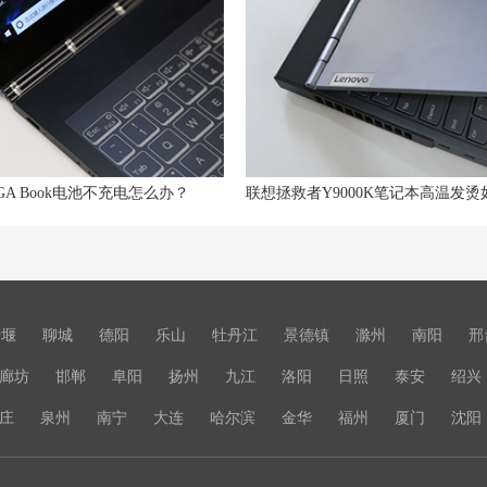
GA Book电池不充电怎么办？
十堰
聊城
德阳
乐山
牡丹江
景德镇
滁州
南阳
邢
廊坊
邯郸
阜阳
扬州
九江
洛阳
日照
泰安
绍兴
庄
泉州
南宁
大连
哈尔滨
金华
福州
厦门
沈阳