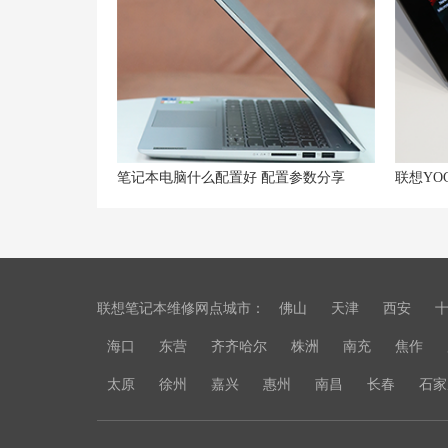
笔记本电脑什么配置好 配置参数分享
联想YO
联想笔记本维修网点城市：
佛山
天津
西安
海口
东营
齐齐哈尔
株洲
南充
焦作
太原
徐州
嘉兴
惠州
南昌
长春
石家