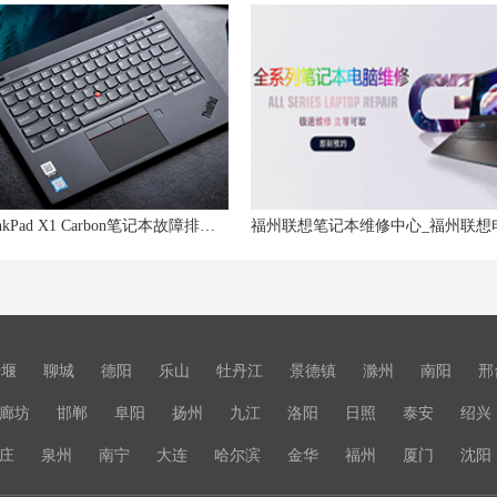
联想ThinkPad X1 Carbon笔记本故障排查指南!
十堰
聊城
德阳
乐山
牡丹江
景德镇
滁州
南阳
邢
廊坊
邯郸
阜阳
扬州
九江
洛阳
日照
泰安
绍兴
庄
泉州
南宁
大连
哈尔滨
金华
福州
厦门
沈阳