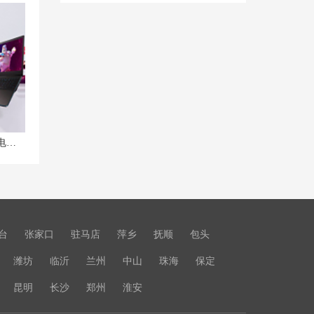
福州联想笔记本维修中心_福州联想电脑售后服务网点|售后电话
台
张家口
驻马店
萍乡
抚顺
包头
潍坊
临沂
兰州
中山
珠海
保定
昆明
长沙
郑州
淮安