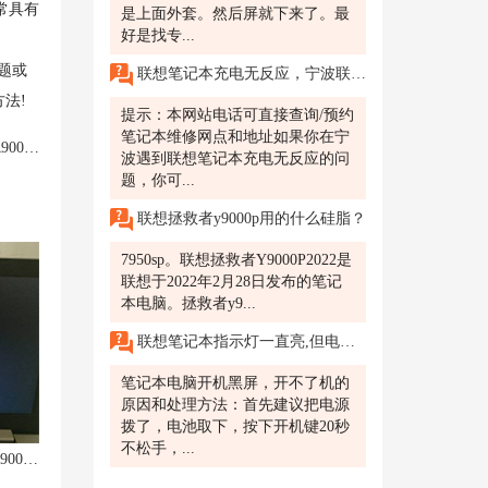
常具有
是上面外套。然后屏就下来了。最
好是找专...
题或
联想笔记本充电无反应，宁波联想售后维修服务网点在哪里?
法!
提示：本网站电话可直接查询/预约
笔记本维修网点和地址如果你在宁
决方法
波遇到联想笔记本充电无反应的问
题，你可...
联想拯救者y9000p用的什么硅脂？
7950sp。联想拯救者Y9000P2022是
联想于2022年2月28日发布的笔记
本电脑。拯救者y9...
联想笔记本指示灯一直亮,但电脑打不开这是为何?
笔记本电脑开机黑屏，开不了机的
原因和处理方法：首先建议把电源
拨了，电池取下，按下开机键20秒
不松手，...
联想拯救者R9000P总是死机重启？R9000P开启平衡模式后频繁黑屏重启？