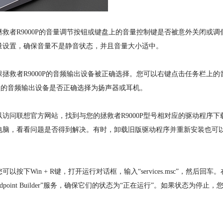
者R9000P的音量调节按钮或键盘上的音量控制键是否被意外关闭或调
量设置，确保音量不是静音状态，并且音量大小适中。
救者R9000P的音频输出设备被正确选择。您可以右键点击任务栏上的
默认的音频输出设备是否正确选择为扬声器或耳机。
问联想官方网站，找到与您的拯救者R9000P型号相对应的驱动程序下
电脑，看看问题是否得到解决。有时，卸载旧版驱动程序并重新安装也可
in + R键，打开运行对话框，输入“services.msc”，然后回车。
dio Endpoint Builder”服务，确保它们的状态为“正在运行”。如果状态为停止