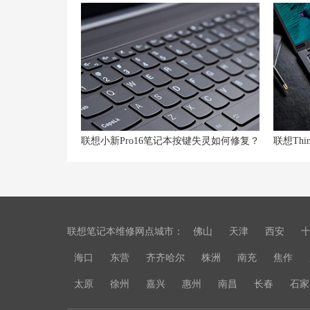
联想小新Pro16笔记本按键失灵如何修复？
联想笔记本维修网点城市：
佛山
天津
西安
海口
东营
齐齐哈尔
株洲
南充
焦作
太原
徐州
嘉兴
惠州
南昌
长春
石家