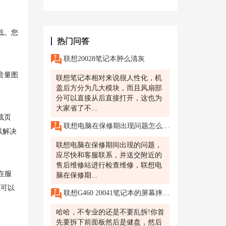
低。您
热门问答
联想20028笔记本肿么清灰
音量图
联想笔记本相对来说很人性化，机
盖后方分为几大模块，而且风扇部
分可以直接从后直接打开，这也为
大家省了不...
载页
联想电脑在保修期出现问题怎么修?
以解决
联想电脑在保修期间出现的问题，
应尽快和客服联系，并送交附近的
售后维修站进行检查维修，联想电
在服
脑在保修期...
，您可以
联想G460 20041笔记本的屏幕摔碎了,自己动手换需要注意什么?
哈哈，不专业的还是不要乱拆!你首
先要拆下前面板然后是健盘，然后