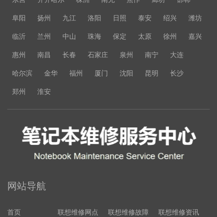
阜阳
扬州
九江
洛阳
日照
泰安
绍兴
潍坊
临沂
兰州
中山
珠海
保定
太原
徐州
嘉兴
惠州
南昌
长春
石家庄
泉州
南宁
大连
哈尔滨
金华
福州
厦门
沈阳
昆明
长沙
郑州
淮安
网站导航
首页
联想维修网点
联想维修故障
联想维修资讯