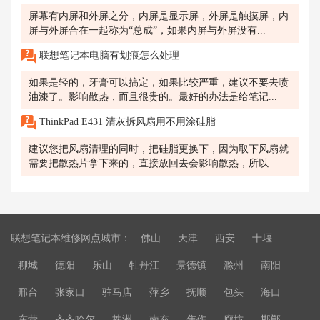
屏幕有内屏和外屏之分，内屏是显示屏，外屏是触摸屏，内
屏与外屏合在一起称为“总成”，如果内屏与外屏没有...
联想笔记本电脑有划痕怎么处理
如果是轻的，牙膏可以搞定，如果比较严重，建议不要去喷
油漆了。影响散热，而且很贵的。最好的办法是给笔记...
ThinkPad E431 清灰拆风扇用不用涂硅脂
建议您把风扇清理的同时，把硅脂更换下，因为取下风扇就
需要把散热片拿下来的，直接放回去会影响散热，所以...
联想笔记本维修网点城市：
佛山
天津
西安
十堰
聊城
德阳
乐山
牡丹江
景德镇
滁州
南阳
邢台
张家口
驻马店
萍乡
抚顺
包头
海口
东营
齐齐哈尔
株洲
南充
焦作
廊坊
邯郸