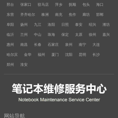
邢台
张家口
驻马店
萍乡
抚顺
包头
海口
东营
齐齐哈尔
株洲
南充
焦作
廊坊
邯郸
阜阳
扬州
九江
洛阳
日照
泰安
绍兴
潍坊
临沂
兰州
中山
珠海
保定
太原
徐州
嘉兴
惠州
南昌
长春
石家庄
泉州
南宁
大连
哈尔滨
金华
福州
厦门
沈阳
昆明
长沙
郑州
淮安
网站导航