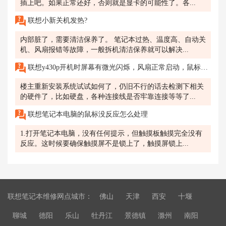
插上吧。如果正常还好，否则就是显卡的可能性了。各...
联想小新关机发热?
内部脏了，需要清洁保养了。 笔记本过热、温度高、自动关
机、风扇报错等故障，一般拆机清洁保养就可以解决...
联想y430p开机时屏幕有微光闪烁，风扇正常启动，鼠标是亮的，无法进入任何界面，过很久才能进入启动界面，刚开始是十分钟就能进入了，后来拆机清灰，变成一两个小时了
楼主重新安装系统试试如何了，仍旧不行的话去检测下相关
的硬件了，比如硬盘，各种连接线是否牢靠连接等等了...
联想笔记本电脑的鼠标没反应怎么处理
1.打开笔记本电脑，没有任何提示，但触摸板触摸完全没有
反应。这时候要确保触摸屏不是锁上了，触摸屏锁上...
联想笔记本维修网点城市：
佛山
天津
西安
十堰
聊城
德阳
乐山
牡丹江
景德镇
滁州
南阳