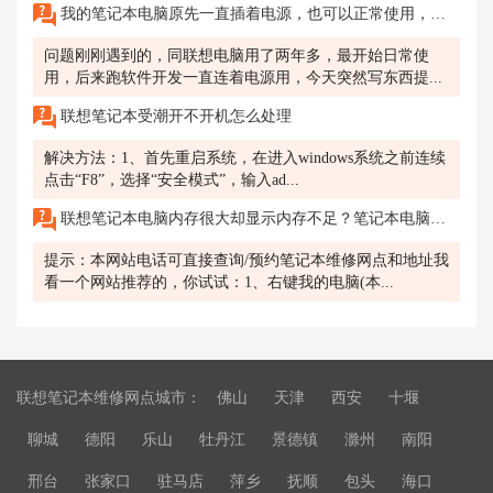
我的笔记本电脑原先一直插着电源，也可以正常使用，但今天发现竟然充不进电了，那个电源指示灯不亮了！?
问题刚刚遇到的，同联想电脑用了两年多，最开始日常使
用，后来跑软件开发一直连着电源用，今天突然写东西提...
联想笔记本受潮开不开机怎么处理
解决方法：1、首先重启系统，在进入windows系统之前连续
点击“F8”，选择“安全模式”，输入ad...
联想笔记本电脑内存很大却显示内存不足？笔记本电脑坏了，不知道怎么维修，可以打客服电话问南通维修点在哪吗？
提示：本网站电话可直接查询/预约笔记本维修网点和地址我
看一个网站推荐的，你试试：1、右键我的电脑(本...
联想笔记本维修网点城市：
佛山
天津
西安
十堰
聊城
德阳
乐山
牡丹江
景德镇
滁州
南阳
邢台
张家口
驻马店
萍乡
抚顺
包头
海口