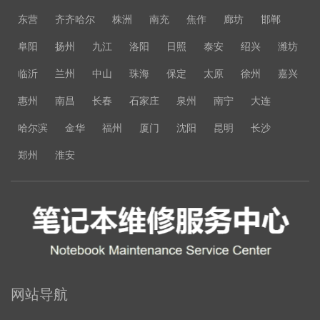
东营
齐齐哈尔
株洲
南充
焦作
廊坊
邯郸
阜阳
扬州
九江
洛阳
日照
泰安
绍兴
潍坊
临沂
兰州
中山
珠海
保定
太原
徐州
嘉兴
惠州
南昌
长春
石家庄
泉州
南宁
大连
哈尔滨
金华
福州
厦门
沈阳
昆明
长沙
郑州
淮安
网站导航