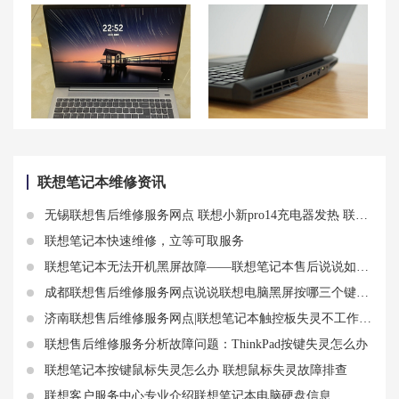
拯救者y9000p需要担心温度过高吗 y9000p散热怎么调
联想拯救者Y7000P常见死机问题的解决方法
联想拯救者Y9000K笔记本经常死机原因及解决方法详解！
联想拯救者Y7000P笔记本摄像头驱动更新方法全解析
联想笔记本维修资讯
无锡联想售后维修服务网点 联想小新pro14充电器发热 联想小新pro14发热严重
联想笔记本快速维修，立等可取服务
联想笔记本无法开机黑屏故障——联想笔记本售后说说如何解决
成都联想售后维修服务网点说说联想电脑黑屏按哪三个键及黑屏知识
济南联想售后维修服务网点|联想笔记本触控板失灵不工作了？试试这些方法！
联想售后维修服务分析故障问题：ThinkPad按键失灵怎么办
联想笔记本按键鼠标失灵怎么办 联想鼠标失灵故障排查
联想客户服务中心专业介绍联想笔记本电脑硬盘信息