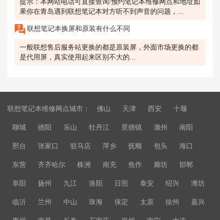
提示：本网站电话可直接查询/预约笔记本维修网点和地址如
果你在青岛遇到联想笔记本对方听不到声音的问题，...
联想笔记本换屏和原装有什么不同
一般联想售后服务站更换的都是原装屏，外面市场更换的都
是代用屏，真实使用起来区别不大的...
联想笔记本维修网点城市：
佛山
天津
西安
十堰
聊城
德阳
乐山
牡丹江
景德镇
滁州
南阳
邢台
张家口
驻马店
萍乡
抚顺
包头
海口
东营
齐齐哈尔
株洲
南充
焦作
廊坊
邯郸
阜阳
扬州
九江
洛阳
日照
泰安
绍兴
潍坊
临沂
兰州
中山
珠海
保定
太原
徐州
嘉兴