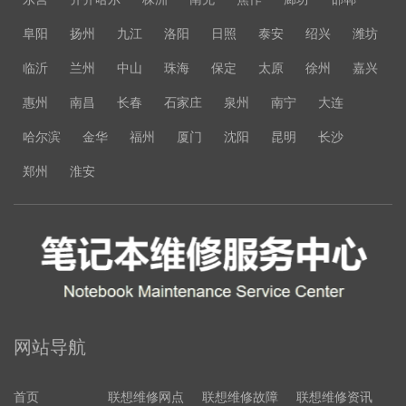
阜阳
扬州
九江
洛阳
日照
泰安
绍兴
潍坊
临沂
兰州
中山
珠海
保定
太原
徐州
嘉兴
惠州
南昌
长春
石家庄
泉州
南宁
大连
哈尔滨
金华
福州
厦门
沈阳
昆明
长沙
郑州
淮安
网站导航
首页
联想维修网点
联想维修故障
联想维修资讯