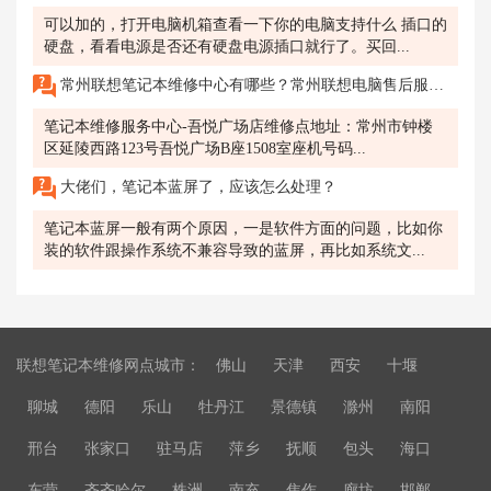
可以加的，打开电脑机箱查看一下你的电脑支持什么 插口的
硬盘，看看电源是否还有硬盘电源插口就行了。买回...
常州联想笔记本维修中心有哪些？常州联想电脑售后服务网点地址查询
笔记本维修服务中心-吾悦广场店维修点地址：常州市钟楼
区延陵西路123号吾悦广场B座1508室座机号码...
大佬们，笔记本蓝屏了，应该怎么处理？
笔记本蓝屏一般有两个原因，一是软件方面的问题，比如你
装的软件跟操作系统不兼容导致的蓝屏，再比如系统文...
联想笔记本维修网点城市：
佛山
天津
西安
十堰
聊城
德阳
乐山
牡丹江
景德镇
滁州
南阳
邢台
张家口
驻马店
萍乡
抚顺
包头
海口
东营
齐齐哈尔
株洲
南充
焦作
廊坊
邯郸