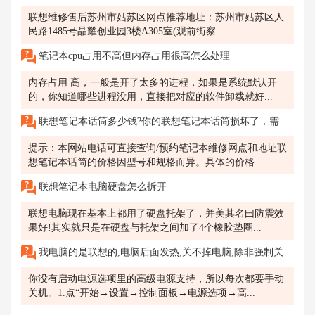
联想维修售后苏州市姑苏区网点推荐地址：苏州市姑苏区人
民路1485号晶耀创业园3楼A305室(观前街察...
笔记本cpu占用不高但内存占用很高怎么处理
内存占用 高，一般是开了太多的进程，如果是系统默认开
的，你知道哪些进程没用，直接把对应的软件卸载就好...
联想笔记本话筒多少钱?你的联想笔记本话筒损坏了，需要购买一个新的话筒进行更换。
提示：本网站电话可直接查询/预约笔记本维修网点和地址联
想笔记本话筒的价格因型号和规格而异。具体的价格...
联想笔记本电脑硬盘怎么拆开
联想电脑现在基本上都用了硬盘托架了，并美其名曰防震效
果好!其实就只是在硬盘与托架之间加了4个橡胶垫圈...
我电脑的是联想的,电脑后面发热,关不掉电脑,除非强制关机,是哪里坏了吗?
你没有启动电源选项里的高级电源支持，所以每次都要手动
关机。1.点“开始→设置→控制面板→电源选项→高...