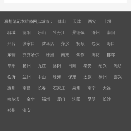
联想笔记本维修网点城市：
佛山
天津
西安
十堰
聊城
德阳
乐山
牡丹江
景德镇
滁州
南阳
邢台
张家口
驻马店
萍乡
抚顺
包头
海口
东营
齐齐哈尔
株洲
南充
焦作
廊坊
邯郸
阜阳
扬州
九江
洛阳
日照
泰安
绍兴
潍坊
临沂
兰州
中山
珠海
保定
太原
徐州
嘉兴
惠州
南昌
长春
石家庄
泉州
南宁
大连
哈尔滨
金华
福州
厦门
沈阳
昆明
长沙
郑州
淮安