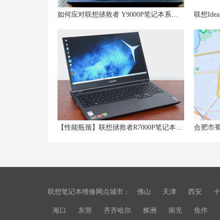
如何应对联想拯救者 Y9000P笔记本系统卡顿？
【性能瓶颈】联想拯救者R7000P笔记本运行速度变慢怎么办？
联想笔记本维修网点城市：
佛山
天津
西安
海口
东营
齐齐哈尔
株洲
南充
焦作