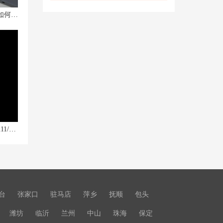
联想拯救者Y9000K笔记本高温发烫如何应对？专家建议揭秘！
联想电脑一键恢复出厂系统 预装Win11/10系统如何恢复出厂备份
台
张家口
驻马店
萍乡
抚顺
包头
潍坊
临沂
兰州
中山
珠海
保定