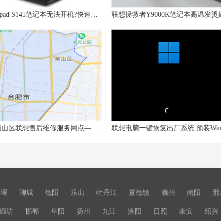
联想Ideapad S145笔记本无法开机?快速解决方法大总结!
合肥市蜀山区联想售后维修服务网点——联想笔记本触摸鼠标没反应怎么办
十堰
聊城
德阳
乐山
牡丹江
景德镇
滁州
南阳
邢
廊坊
邯郸
阜阳
扬州
九江
洛阳
日照
泰安
绍兴