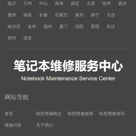
临沂
兰州
中山
珠海
保定
太原
徐州
嘉兴
惠州
南昌
长春
石家庄
泉州
南宁
大连
哈尔滨
金华
福州
厦门
沈阳
昆明
长沙
郑州
淮安
网站导航
首页
联想维修网点
联想维修故障
联想维修资讯
维修问答
关于我们