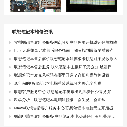
联想笔记本电脑换硅脂原因及操作步骤
联想笔记本电脑突然花屏开不了机的原因及解决方法
联想笔记本维修资讯
常州联想售后维修服务网点分析联想黑屏开机键还亮着故障
Lenovo联想笔记本售后服务指南：如何找到最近的维修点和联系方式
联想笔记本售后解析联想笔记本触摸板卡顿乱跳不灵敏原因
联想笔记本售后服务|联想笔记本主板坏了怎么办 是选择修理还是选择更换
联想笔记本麦克风权限在哪里开启？详细步骤教你设置
10年前的联想笔记本电脑重装系统分为哪几个步骤
联想客户服务中心|联想笔记本屏幕出现黑块什么情况 如何排查黑块问题原因
科学分析：联想笔记本电脑触控板一会失灵一会正常
lenovo联想售后客户服务中心|联想笔记本电脑无法开启摄像头怎么解决
联想电脑售后维修服务|联想笔记本电源键亮但黑屏,指示灯也不亮故障排查