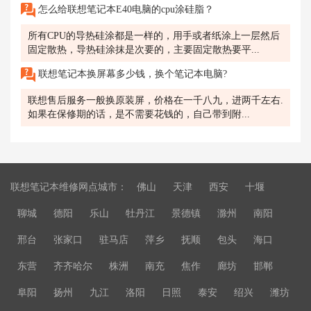
怎么给联想笔记本E40电脑的cpu涂硅脂？
所有CPU的导热硅涂都是一样的，用手或者纸涂上一层然后
固定散热，导热硅涂抹是次要的，主要固定散热要平...
联想笔记本换屏幕多少钱，换个笔记本电脑?
联想售后服务一般换原装屏，价格在一千八九，进两千左右.
如果在保修期的话，是不需要花钱的，自己带到附...
联想笔记本维修网点城市：
佛山
天津
西安
十堰
聊城
德阳
乐山
牡丹江
景德镇
滁州
南阳
邢台
张家口
驻马店
萍乡
抚顺
包头
海口
东营
齐齐哈尔
株洲
南充
焦作
廊坊
邯郸
阜阳
扬州
九江
洛阳
日照
泰安
绍兴
潍坊