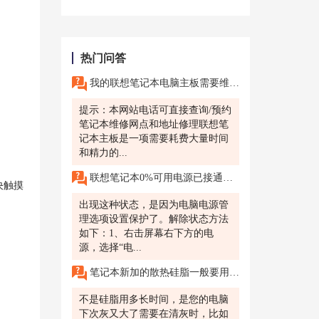
热门问答
我的联想笔记本电脑主板需要维修，为什么烟台联想售后维修网点要收取额外费用?我在使用联想笔记本时发现出现了一些故障，于是我选择了烟台联想售后维修网点进行修理，但到了维修网点之后却被告知需要额外收取主板修理费用。
提示：本网站电话可直接查询/预约
笔记本维修网点和地址修理联想笔
记本主板是一项需要耗费大量时间
和精力的...
联想笔记本0%可用电源已接通未充电怎么处理
决触摸
出现这种状态，是因为电脑电源管
理选项设置保护了。解除状态方法
如下：1、右击屏幕右下方的电
源，选择“电...
笔记本新加的散热硅脂一般要用多长时间
不是硅脂用多长时间，是您的电脑
下次灰又大了需要在清灰时，比如