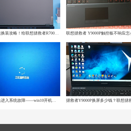
精美外壳换装攻略！给联想拯救者R7000P笔记本换个新“衣服”
开机无法进入系统故障——win10开机一直转圈圈怎么办？如何解决？