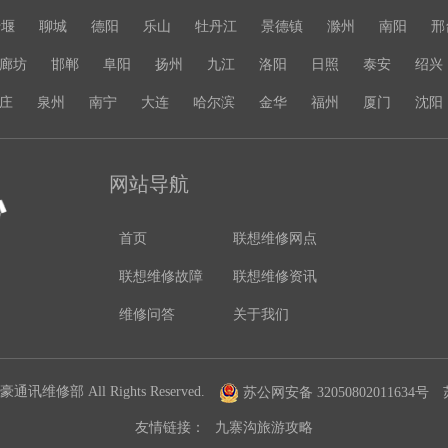
十堰
聊城
德阳
乐山
牡丹江
景德镇
滁州
南阳
邢
廊坊
邯郸
阜阳
扬州
九江
洛阳
日照
泰安
绍兴
庄
泉州
南宁
大连
哈尔滨
金华
福州
厦门
沈阳
网站导航
首页
联想维修网点
联想维修故障
联想维修资讯
维修问答
关于我们
通讯维修部 All Rights Reserved.
苏公网安备 32050802011634号
友情链接：
九寨沟旅游攻略