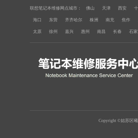
联想笔记本维修网点城市：
佛山
天津
西安
海口
东营
齐齐哈尔
株洲
南充
焦作
太原
徐州
嘉兴
惠州
南昌
长春
石家
Copyright ©姑苏区曦豪