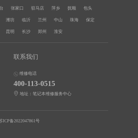
台
张家口
驻马店
萍乡
抚顺
包头
潍坊
临沂
兰州
中山
珠海
保定
昆明
长沙
郑州
淮安
联系我们
维修电话
400-113-0515
地址：笔记本维修服务中心
苏ICP备2022047861号