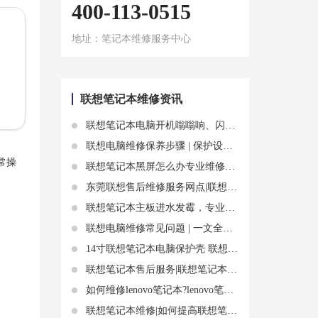
400-113-0515
地址：笔记本维修服务中心
联想笔记本维修资讯
联想笔记本电脑开机嗡嗡响、闪黄灯开不了机故障解析
联想电脑维修保养步骤 | 保护设备秘籍
常操
联想笔记本黑屏怎么办专业维修服务
东莞联想售后维修服务网点|联想笔记本电脑触摸屏失灵了？试试这几个方法恢复正常
联想笔记本主板进水发霉，专业维修处理
联想电脑维修常见问题 | 一文全解答
14寸联想笔记本电脑保护壳 联想外壳知识介绍
联想笔记本售后服务|联想笔记本专卖店刷机多少钱 价格受影响因素是什么
如何维修lenovo笔记本?lenovo笔记本维修指南
联想笔记本维修|如何提高联想笔记本电池的充电效率?联想笔记本电池问题解决方案大揭秘